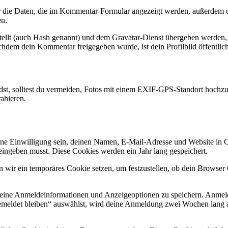
die Daten, die im Kommentar-Formular angezeigt werden, außerdem di
en.
tellt (auch Hash genannt) und dem Gravatar-Dienst übergeben werden, 
Nachdem dein Kommentar freigegeben wurde, ist dein Profilbild öffentli
lädst, solltest du vermeiden, Fotos mit einem EXIF-GPS-Standort hochzu
ahieren.
e Einwilligung sein, deinen Namen, E-Mail-Adresse und Website in Coo
eingeben musst. Diese Cookies werden ein Jahr lang gespeichert.
en wir ein temporäres Cookie setzen, um festzustellen, ob dein Browse
deine Anmeldeinformationen und Anzeigeoptionen zu speichern. Anmeld
emeldet bleiben“ auswählst, wird deine Anmeldung zwei Wochen lang 