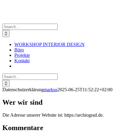
Skip
to
content
Search
for:
WORKSHOP INTERIOR DESIGN
Büro
Projekte
Kontakt
Search
for:
Datenschutzerklärung
markus
2025-06-25T11:52:22+02:00
Wer wir sind
Die Adresse unserer Website ist: https://archiograd.de.
Kommentare