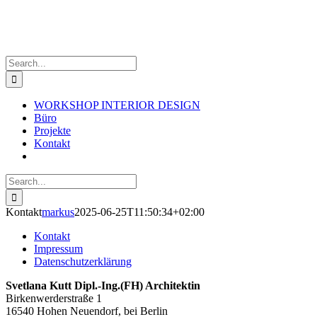
Skip
to
content
Search
for:
WORKSHOP INTERIOR DESIGN
Büro
Projekte
Kontakt
Search
for:
Kontakt
markus
2025-06-25T11:50:34+02:00
Kontakt
Impressum
Datenschutzerklärung
Svetlana Kutt Dipl.-Ing.(FH) Architektin
Birkenwerderstraße 1
16540 Hohen Neuendorf, bei Berlin